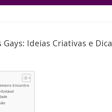
Gays: Ideias Criativas e Dic
rimeiro Encontro
nfortável
idade
são