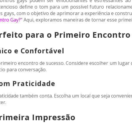
ontros gays podem ser emocionantes e estressantes a
ncioso define o tom para um possível futuro relacionament
os gays, com o objetivo de aprimorar a experiência e const
ntro Gay?
” Aqui, exploramos maneiras de tornar esse primei
rfeito para o Primeiro Encontro
ico e Confortável
primeiro encontro de sucesso. Considere escolher um lugar q
cio para conversação.
om Praticidade
ticidade também conta. Escolha um local que seja convenie
er.
rimeira Impressão